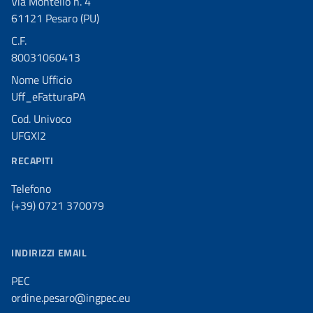
Via Montello n. 4
61121 Pesaro (PU)
C.F.
80031060413
Nome Ufficio
Uff_eFatturaPA
Cod. Univoco
UFGXI2
RECAPITI
Telefono
(+39) 0721 370079
INDIRIZZI EMAIL
PEC
ordine.pesaro@ingpec.eu