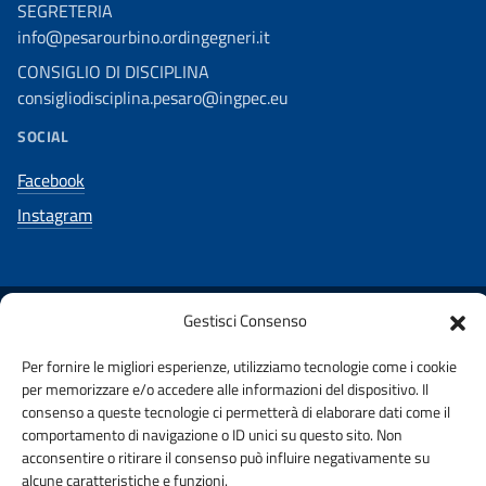
SEGRETERIA
info@pesarourbino.ordingegneri.it
CONSIGLIO DI DISCIPLINA
consigliodisciplina.pesaro@ingpec.eu
SOCIAL
Facebook
Instagram
Gestisci Consenso
AMMINISTRAZIONE TRASPARENTE
Per fornire le migliori esperienze, utilizziamo tecnologie come i cookie
PUBBLICITA’ LEGALE
STAKEHOLDERS
per memorizzare e/o accedere alle informazioni del dispositivo. Il
consenso a queste tecnologie ci permetterà di elaborare dati come il
comportamento di navigazione o ID unici su questo sito. Non
PRIVACY POLICY
URP
WHISTLEBLOWING
acconsentire o ritirare il consenso può influire negativamente su
alcune caratteristiche e funzioni.