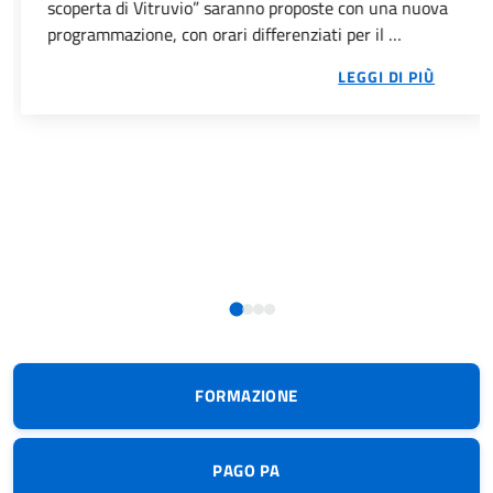
scoperta di Vitruvio” saranno proposte con una nuova
programmazione, con orari differenziati per il …
 152/2006 – R.D. 1775/1933 – L.R. 5/2006. EMERGENZA 
DAL 1°
LEGGI DI PIÙ
 DI RISCOSSIONE DELLE SOMME DOVUTE A SEGUITO DI A
RE LA PROPRIA CANDIDATURA PER INTERVENIRE NELLE S
FORMAZIONE
PAGO PA