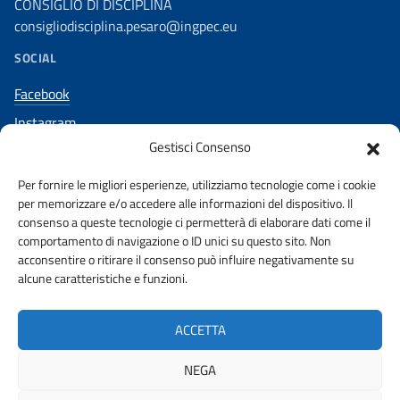
CONSIGLIO DI DISCIPLINA
consigliodisciplina.pesaro@ingpec.eu
SOCIAL
Facebook
Instagram
Gestisci Consenso
Per fornire le migliori esperienze, utilizziamo tecnologie come i cookie
per memorizzare e/o accedere alle informazioni del dispositivo. Il
AMMINISTRAZIONE TRASPARENTE
consenso a queste tecnologie ci permetterà di elaborare dati come il
comportamento di navigazione o ID unici su questo sito. Non
acconsentire o ritirare il consenso può influire negativamente su
PUBBLICITA’ LEGALE
STAKEHOLDERS
alcune caratteristiche e funzioni.
PRIVACY POLICY
URP
WHISTLEBLOWING
ACCETTA
DICHIARAZIONE ACCESSIBILITA’
NEGA