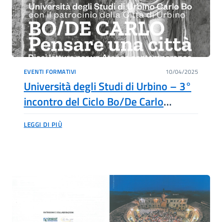
EVENTI FORMATIVI
10/04/2025
Università degli Studi di Urbino – 3°
incontro del Ciclo Bo/De Carlo
Pensare una città – Dieci letture per
LEGGI DI PIÙ
un Ateneo contemporaneo “Giancarlo
De Carlo. L’eredità molteplice”