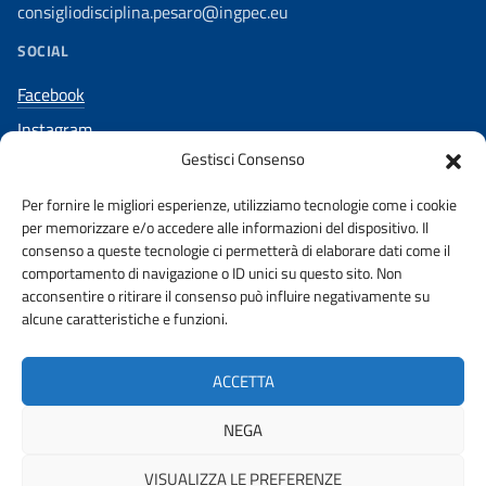
consigliodisciplina.pesaro@ingpec.eu
SOCIAL
Facebook
Instagram
Gestisci Consenso
Per fornire le migliori esperienze, utilizziamo tecnologie come i cookie
per memorizzare e/o accedere alle informazioni del dispositivo. Il
AMMINISTRAZIONE TRASPARENTE
consenso a queste tecnologie ci permetterà di elaborare dati come il
comportamento di navigazione o ID unici su questo sito. Non
acconsentire o ritirare il consenso può influire negativamente su
PUBBLICITA’ LEGALE
STAKEHOLDERS
alcune caratteristiche e funzioni.
PRIVACY POLICY
URP
WHISTLEBLOWING
ACCETTA
DICHIARAZIONE ACCESSIBILITA’
NEGA
VISUALIZZA LE PREFERENZE
© 2026 ORDINE DEGLI INGEGNERI DELLA PROVINCIA DI PESARO