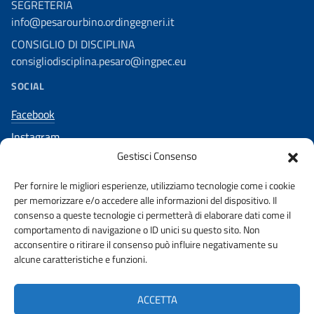
SEGRETERIA
info@pesarourbino.ordingegneri.it
CONSIGLIO DI DISCIPLINA
consigliodisciplina.pesaro@ingpec.eu
SOCIAL
Facebook
Instagram
Gestisci Consenso
Per fornire le migliori esperienze, utilizziamo tecnologie come i cookie
per memorizzare e/o accedere alle informazioni del dispositivo. Il
AMMINISTRAZIONE TRASPARENTE
consenso a queste tecnologie ci permetterà di elaborare dati come il
comportamento di navigazione o ID unici su questo sito. Non
acconsentire o ritirare il consenso può influire negativamente su
PUBBLICITA’ LEGALE
STAKEHOLDERS
alcune caratteristiche e funzioni.
PRIVACY POLICY
URP
WHISTLEBLOWING
ACCETTA