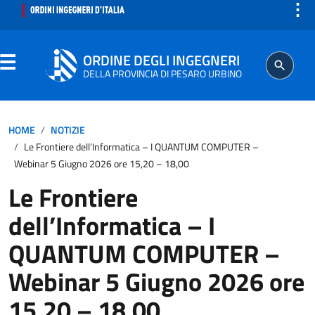
⋮
ORDINE DEGLI INGEGNERI
DELLA PROVINCIA DI PESARO URBINO
ORDINE
HOME
NOTIZIE
Le Frontiere dell’Informatica – I QUANTUM COMPUTER –
SEGRETERIA
Webinar 5 Giugno 2026 ore 15,20 – 18,00
Le Frontiere
ISCRITTO
dell’Informatica – I
PROFESSIONE
QUANTUM COMPUTER –
Webinar 5 Giugno 2026 ore
AGGIORNAMENTO PROFESSIONALE
15,20 – 18,00