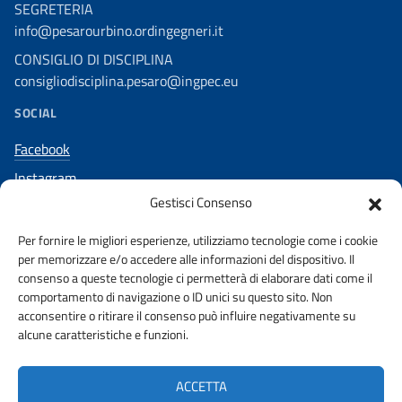
SEGRETERIA
info@pesarourbino.ordingegneri.it
CONSIGLIO DI DISCIPLINA
consigliodisciplina.pesaro@ingpec.eu
SOCIAL
Facebook
Instagram
Gestisci Consenso
Per fornire le migliori esperienze, utilizziamo tecnologie come i cookie
per memorizzare e/o accedere alle informazioni del dispositivo. Il
AMMINISTRAZIONE TRASPARENTE
consenso a queste tecnologie ci permetterà di elaborare dati come il
comportamento di navigazione o ID unici su questo sito. Non
acconsentire o ritirare il consenso può influire negativamente su
PUBBLICITA’ LEGALE
STAKEHOLDERS
alcune caratteristiche e funzioni.
PRIVACY POLICY
URP
WHISTLEBLOWING
ACCETTA