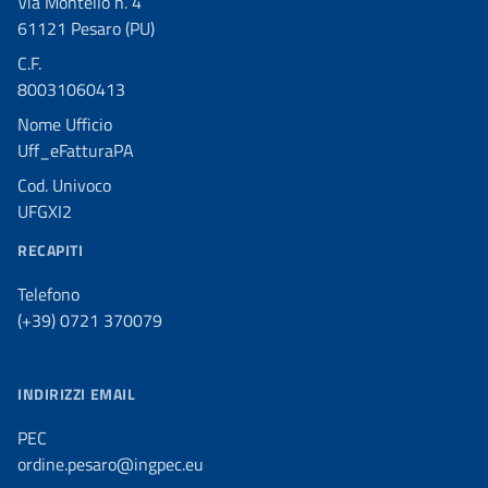
Via Montello n. 4
61121 Pesaro (PU)
C.F.
80031060413
Nome Ufficio
Uff_eFatturaPA
Cod. Univoco
UFGXI2
RECAPITI
Telefono
(+39) 0721 370079
INDIRIZZI EMAIL
PEC
ordine.pesaro@ingpec.eu